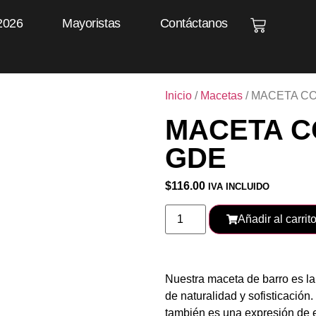
2026
Mayoristas
Contáctanos
Inicio
/
Macetas
/ MACETA C
MACETA C
GDE
$
116.00
IVA INCLUIDO
Añadir al carrit
Nuestra maceta de barro es la 
de naturalidad y sofisticación
también es una expresión de es